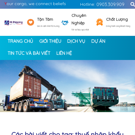
Y
our cargo, we connect beliefs
Hotline:
0903.309.909
Chuyên
Tận Tâm
Chất Lượng
Nghiệp
Giá ổn định nhất thị trường
Đồng hành cùng khách hàng
Tốt và hiệu quả nhất
TRANG CHỦ
GIỚI THIỆU
DỊCH VỤ
DỰ ÁN
TIN TỨC VÀ BÀI VIẾT
LIÊN HỆ
<
>
Các bài viết cho tag: thuế nhập khẩu