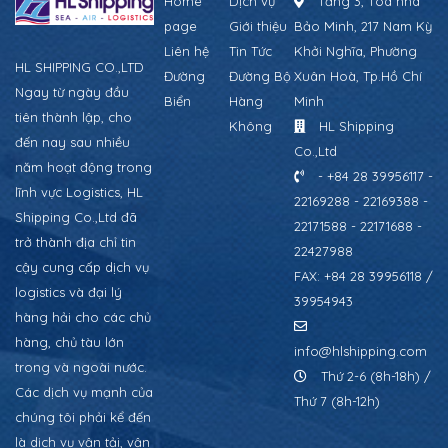
Home
Dịch vụ
Tầng 3, Tòa nhà
page
Giới thiệu
Bảo Minh, 217 Nam Kỳ
Liên hệ
Tin Tức
Khởi Nghĩa, Phường
HL SHIPPING CO.,LTD
Đường
Đường Bộ
Xuân Hoà, Tp.Hồ Chí
Ngay từ ngày đầu
Biển
Hàng
Minh
tiên thành lập, cho
Không
HL Shipping
đến nay sau nhiều
Co.,Ltd
năm hoạt động trong
- +84 28 39956117 -
lĩnh vực Logistics, HL
22169288 - 22169388 -
Shipping Co.,Ltd đã
22171588 - 22171688 -
trở thành địa chỉ tin
22427988
cậy cung cấp dịch vụ
FAX: +84 28 39956118 /
logistics và đại lý
39954943
hàng hải cho các chủ
hàng, chủ tàu lớn
info@hlshipping.com
trong và ngoài nước.
Thứ 2-6 (8h-18h) /
Các dịch vụ mạnh của
Thứ 7 (8h-12h)
chúng tôi phải kể đến
là dịch vụ vận tải, vận