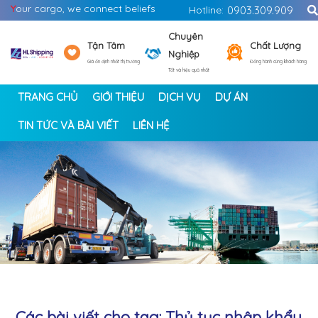
Y
our cargo, we connect beliefs
Hotline:
0903.309.909
Chuyên
Tận Tâm
Chất Lượng
Nghiệp
Giá ổn định nhất thị trường
Đồng hành cùng khách hàng
Tốt và hiệu quả nhất
TRANG CHỦ
GIỚI THIỆU
DỊCH VỤ
DỰ ÁN
TIN TỨC VÀ BÀI VIẾT
LIÊN HỆ
<
>
Các bài viết cho tag: Thủ tục nhập khẩu