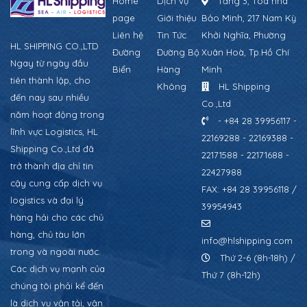
Home
Dịch vụ
Tầng 3, Tòa nhà
page
Giới thiệu
Bảo Minh, 217 Nam Kỳ
Liên hệ
Tin Tức
Khởi Nghĩa, Phường
HL SHIPPING CO.,LTD
Đường
Đường Bộ
Xuân Hoà, Tp.Hồ Chí
Ngay từ ngày đầu
Biển
Hàng
Minh
tiên thành lập, cho
Không
HL Shipping
đến nay sau nhiều
Co.,Ltd
năm hoạt động trong
- +84 28 39956117 -
lĩnh vực Logistics, HL
22169288 - 22169388 -
Shipping Co.,Ltd đã
22171588 - 22171688 -
trở thành địa chỉ tin
22427988
cậy cung cấp dịch vụ
FAX: +84 28 39956118 /
logistics và đại lý
39954943
hàng hải cho các chủ
hàng, chủ tàu lớn
info@hlshipping.com
trong và ngoài nước.
Thứ 2-6 (8h-18h) /
Các dịch vụ mạnh của
Thứ 7 (8h-12h)
chúng tôi phải kể đến
là dịch vụ vận tải, vận