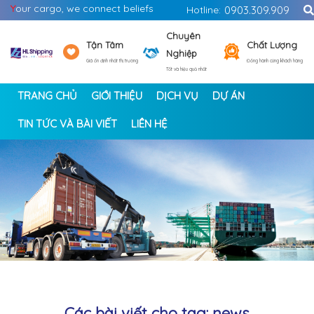
Y
our cargo, we connect beliefs
Hotline:
0903.309.909
Chuyên
Tận Tâm
Chất Lượng
Nghiệp
Giá ổn định nhất thị trường
Đồng hành cùng khách hàng
Tốt và hiệu quả nhất
TRANG CHỦ
GIỚI THIỆU
DỊCH VỤ
DỰ ÁN
TIN TỨC VÀ BÀI VIẾT
LIÊN HỆ
<
>
Các bài viết cho tag: news