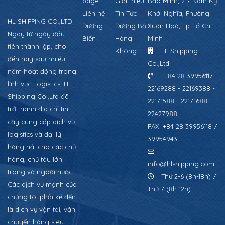
page
Giới thiệu
Bảo Minh, 217 Nam Kỳ
Liên hệ
Tin Tức
Khởi Nghĩa, Phường
HL SHIPPING CO.,LTD
Đường
Đường Bộ
Xuân Hoà, Tp.Hồ Chí
Ngay từ ngày đầu
Biển
Hàng
Minh
tiên thành lập, cho
Không
HL Shipping
đến nay sau nhiều
Co.,Ltd
năm hoạt động trong
- +84 28 39956117 -
lĩnh vực Logistics, HL
22169288 - 22169388 -
Shipping Co.,Ltd đã
22171588 - 22171688 -
trở thành địa chỉ tin
22427988
cậy cung cấp dịch vụ
FAX: +84 28 39956118 /
logistics và đại lý
39954943
hàng hải cho các chủ
hàng, chủ tàu lớn
info@hlshipping.com
trong và ngoài nước.
Thứ 2-6 (8h-18h) /
Các dịch vụ mạnh của
Thứ 7 (8h-12h)
chúng tôi phải kể đến
là dịch vụ vận tải, vận
chuyển hàng siêu