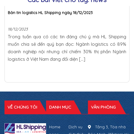
Bản tin logistics HL Shipping ngày 18/12/2023
18/12/2023
Trong tuần qua có các tin đáng chú ý mà HL Shipping
muốn chia sẻ đến quý bạn đọc: Ngành logistics có 89%
doanh nghiệp nội nhưng chỉ chiếm 30% thị phần Ngành
logistics ở Việt Nam đang đối diện […]
VỀ CHÚNG TÔI
DANH MỤC
VĂN PHÒNG
Home
Dịch vụ
Tầng 3, Tòa nhà