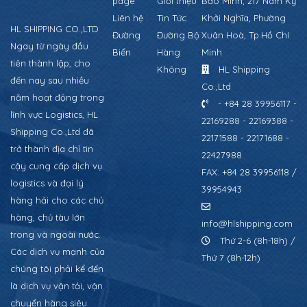
page
Giới thiệu
Bảo Minh, 217 Nam Kỳ
Liên hệ
Tin Tức
Khởi Nghĩa, Phường
HL SHIPPING CO.,LTD
Đường
Đường Bộ
Xuân Hoà, Tp.Hồ Chí
Ngay từ ngày đầu
Biển
Hàng
Minh
tiên thành lập, cho
Không
HL Shipping
đến nay sau nhiều
Co.,Ltd
năm hoạt động trong
- +84 28 39956117 -
lĩnh vực Logistics, HL
22169288 - 22169388 -
Shipping Co.,Ltd đã
22171588 - 22171688 -
trở thành địa chỉ tin
22427988
cậy cung cấp dịch vụ
FAX: +84 28 39956118 /
logistics và đại lý
39954943
hàng hải cho các chủ
hàng, chủ tàu lớn
info@hlshipping.com
trong và ngoài nước.
Thứ 2-6 (8h-18h) /
Các dịch vụ mạnh của
Thứ 7 (8h-12h)
chúng tôi phải kể đến
là dịch vụ vận tải, vận
chuyển hàng siêu