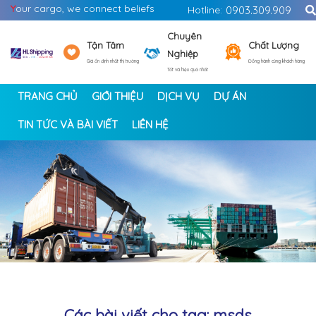
Y
our cargo, we connect beliefs
Hotline:
0903.309.909
Chuyên
Tận Tâm
Chất Lượng
Nghiệp
Giá ổn định nhất thị trường
Đồng hành cùng khách hàng
Tốt và hiệu quả nhất
TRANG CHỦ
GIỚI THIỆU
DỊCH VỤ
DỰ ÁN
TIN TỨC VÀ BÀI VIẾT
LIÊN HỆ
<
>
Các bài viết cho tag: msds