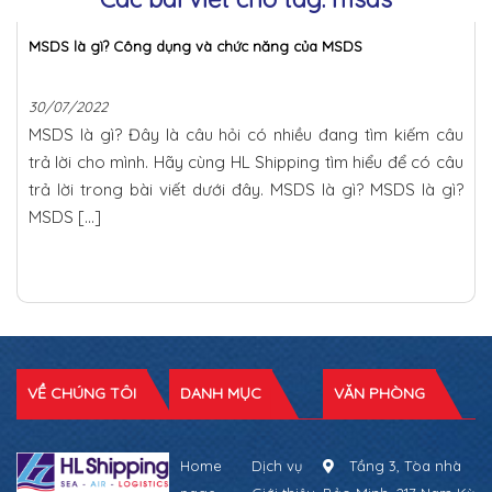
MSDS là gì? Công dụng và chức năng của MSDS
30/07/2022
MSDS là gì? Đây là câu hỏi có nhiều đang tìm kiếm câu
trả lời cho mình. Hãy cùng HL Shipping tìm hiểu để có câu
trả lời trong bài viết dưới đây. MSDS là gì? MSDS là gì?
MSDS […]
VỀ CHÚNG TÔI
DANH MỤC
VĂN PHÒNG
Home
Dịch vụ
Tầng 3, Tòa nhà