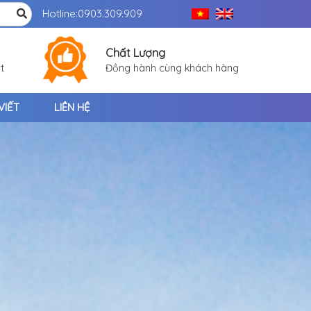
Hotline:
0903.309.909
Chất Lượng
t
Đồng hành cùng khách hàng
VIẾT
LIÊN HỆ