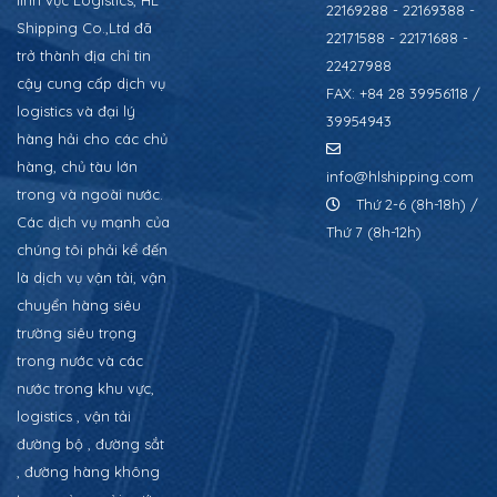
22169288 - 22169388 -
Shipping Co.,Ltd đã
22171588 - 22171688 -
trở thành địa chỉ tin
22427988
cậy cung cấp dịch vụ
FAX: +84 28 39956118 /
logistics và đại lý
39954943
hàng hải cho các chủ
hàng, chủ tàu lớn
info@hlshipping.com
trong và ngoài nước.
Thứ 2-6 (8h-18h) /
Các dịch vụ mạnh của
Thứ 7 (8h-12h)
chúng tôi phải kể đến
là dịch vụ vận tải, vận
chuyển hàng siêu
trường siêu trọng
trong nước và các
nước trong khu vực,
logistics , vận tải
đường bộ , đường sắt
, đường hàng không