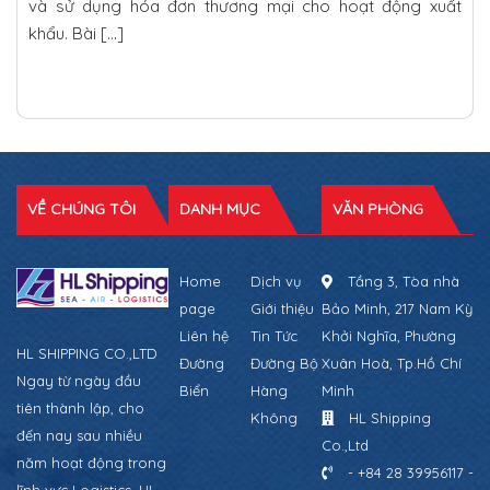
và sử dụng hóa đơn thương mại cho hoạt động xuất
khẩu. Bài […]
VỀ CHÚNG TÔI
DANH MỤC
VĂN PHÒNG
Home
Dịch vụ
Tầng 3, Tòa nhà
page
Giới thiệu
Bảo Minh, 217 Nam Kỳ
Liên hệ
Tin Tức
Khởi Nghĩa, Phường
HL SHIPPING CO.,LTD
Đường
Đường Bộ
Xuân Hoà, Tp.Hồ Chí
Ngay từ ngày đầu
Biển
Hàng
Minh
tiên thành lập, cho
Không
HL Shipping
đến nay sau nhiều
Co.,Ltd
năm hoạt động trong
- +84 28 39956117 -
lĩnh vực Logistics, HL