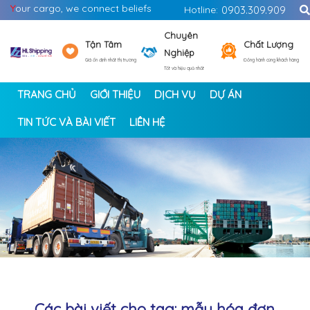
Y
our cargo, we connect beliefs
Hotline:
0903.309.909
Chuyên
Tận Tâm
Chất Lượng
Nghiệp
Giá ổn định nhất thị trường
Đồng hành cùng khách hàng
Tốt và hiệu quả nhất
TRANG CHỦ
GIỚI THIỆU
DỊCH VỤ
DỰ ÁN
TIN TỨC VÀ BÀI VIẾT
LIÊN HỆ
<
>
Các bài viết cho tag: mẫu hóa đơn