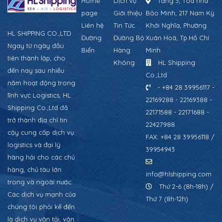
Home
Dịch vụ
Tầng 3, Tòa nhà
page
Giới thiệu
Bảo Minh, 217 Nam Kỳ
Liên hệ
Tin Tức
Khởi Nghĩa, Phường
HL SHIPPING CO.,LTD
Đường
Đường Bộ
Xuân Hoà, Tp.Hồ Chí
Ngay từ ngày đầu
Biển
Hàng
Minh
tiên thành lập, cho
Không
HL Shipping
đến nay sau nhiều
Co.,Ltd
năm hoạt động trong
- +84 28 39956117 -
lĩnh vực Logistics, HL
22169288 - 22169388 -
Shipping Co.,Ltd đã
22171588 - 22171688 -
trở thành địa chỉ tin
22427988
cậy cung cấp dịch vụ
FAX: +84 28 39956118 /
logistics và đại lý
39954943
hàng hải cho các chủ
hàng, chủ tàu lớn
info@hlshipping.com
trong và ngoài nước.
Thứ 2-6 (8h-18h) /
Các dịch vụ mạnh của
Thứ 7 (8h-12h)
chúng tôi phải kể đến
là dịch vụ vận tải, vận