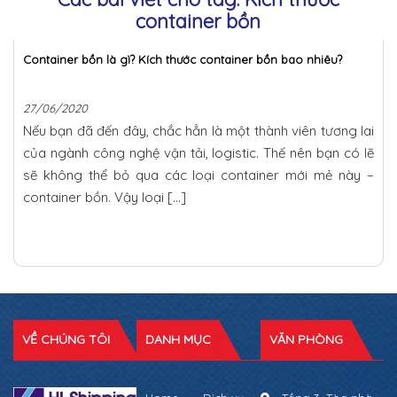
container bồn
Container bồn là gì? Kích thước container bồn bao nhiêu?
27/06/2020
Nếu bạn đã đến đây, chắc hẳn là một thành viên tương lai
của ngành công nghệ vận tải, logistic. Thế nên bạn có lẽ
sẽ không thể bỏ qua các loại container mới mẻ này –
container bồn. Vậy loại […]
VỀ CHÚNG TÔI
DANH MỤC
VĂN PHÒNG