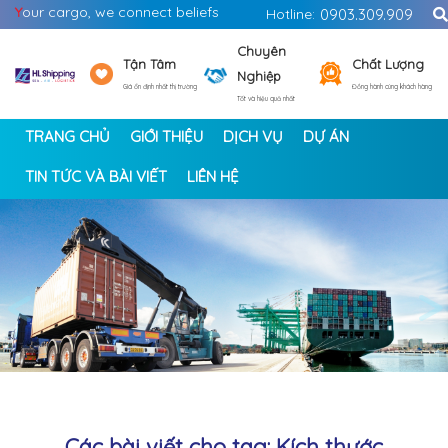
Y
our cargo, we connect beliefs
Hotline:
0903.309.909
Chuyên
Tận Tâm
Chất Lượng
Nghiệp
Giá ổn định nhất thị trường
Đồng hành cùng khách hàng
Tốt và hiệu quả nhất
TRANG CHỦ
GIỚI THIỆU
DỊCH VỤ
DỰ ÁN
TIN TỨC VÀ BÀI VIẾT
LIÊN HỆ
<
>
Các bài viết cho tag: Kích thước