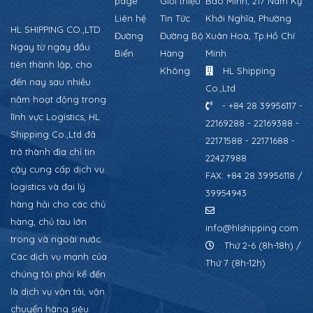
page
Giới thiệu
Bảo Minh, 217 Nam Kỳ
Liên hệ
Tin Tức
Khởi Nghĩa, Phường
HL SHIPPING CO.,LTD
Đường
Đường Bộ
Xuân Hoà, Tp.Hồ Chí
Ngay từ ngày đầu
Biển
Hàng
Minh
tiên thành lập, cho
Không
HL Shipping
đến nay sau nhiều
Co.,Ltd
năm hoạt động trong
- +84 28 39956117 -
lĩnh vực Logistics, HL
22169288 - 22169388 -
Shipping Co.,Ltd đã
22171588 - 22171688 -
trở thành địa chỉ tin
22427988
cậy cung cấp dịch vụ
FAX: +84 28 39956118 /
logistics và đại lý
39954943
hàng hải cho các chủ
hàng, chủ tàu lớn
info@hlshipping.com
trong và ngoài nước.
Thứ 2-6 (8h-18h) /
Các dịch vụ mạnh của
Thứ 7 (8h-12h)
chúng tôi phải kể đến
là dịch vụ vận tải, vận
chuyển hàng siêu