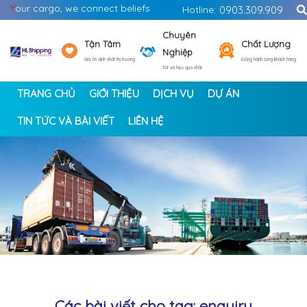
Y
our cargo, we connect beliefs
Hotline:
0903.309.909
Chuyên
Tận Tâm
Chất Lượng
Nghiệp
Giá ổn định nhất thị trường
Đồng hành cùng khách hàng
Tốt và hiệu quả nhất
TRANG CHỦ
GIỚI THIỆU
DỊCH VỤ
DỰ ÁN
TIN TỨC VÀ BÀI VIẾT
LIÊN HỆ
<
>
Các bài viết cho tag: enquiry