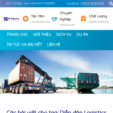
Y
our cargo, we connect beliefs
Hotline:
0903.309.909
Chuyên
Tận Tâm
Chất Lượng
Nghiệp
Giá ổn định nhất thị trường
Đồng hành cùng khách hàng
Tốt và hiệu quả nhất
TRANG CHỦ
GIỚI THIỆU
DỊCH VỤ
DỰ ÁN
TIN TỨC VÀ BÀI VIẾT
LIÊN HỆ
<
>
Các bài viết cho tag: Diễn đàn Logistics