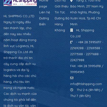
Home
Dịch vụ
Tầng 3, Tòa nhà
page
Giới thiệu
Bảo Minh, 217 Nam Kỳ
Liên hệ
Tin Tức
Khởi Nghĩa, Phường
HL SHIPPING CO.,LTD
Đường
Đường Bộ
Xuân Hoà, Tp.Hồ Chí
Ngay từ ngày đầu
Biển
Hàng
Minh
tiên thành lập, cho
Không
HL Shipping
đến nay sau nhiều
Co.,Ltd
năm hoạt động trong
- +84 28 39956117 -
lĩnh vực Logistics, HL
22169288 - 22169388 -
Shipping Co.,Ltd đã
22171588 - 22171688 -
trở thành địa chỉ tin
22427988
cậy cung cấp dịch vụ
FAX: +84 28 39956118 /
logistics và đại lý
39954943
hàng hải cho các chủ
hàng, chủ tàu lớn
info@hlshipping.com
trong và ngoài nước.
Thứ 2-6 (8h-18h) /
Các dịch vụ mạnh của
Thứ 7 (8h-12h)
chúng tôi phải kể đến
là dịch vụ vận tải, vận