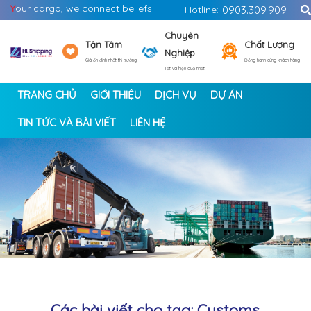
Y
our cargo, we connect beliefs
Hotline:
0903.309.909
Chuyên
Tận Tâm
Chất Lượng
Nghiệp
Giá ổn định nhất thị trường
Đồng hành cùng khách hàng
Tốt và hiệu quả nhất
TRANG CHỦ
GIỚI THIỆU
DỊCH VỤ
DỰ ÁN
TIN TỨC VÀ BÀI VIẾT
LIÊN HỆ
<
>
Các bài viết cho tag: Customs