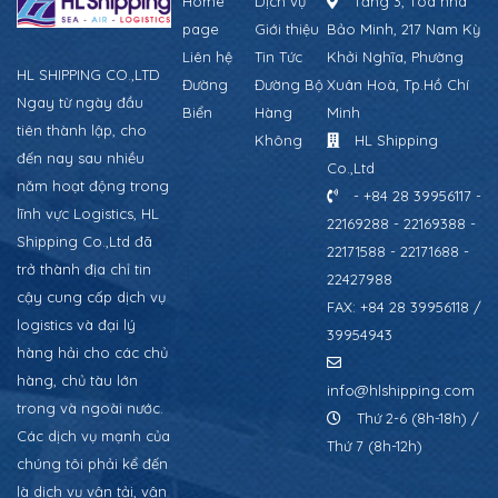
Home
Dịch vụ
Tầng 3, Tòa nhà
page
Giới thiệu
Bảo Minh, 217 Nam Kỳ
Liên hệ
Tin Tức
Khởi Nghĩa, Phường
HL SHIPPING CO.,LTD
Đường
Đường Bộ
Xuân Hoà, Tp.Hồ Chí
Ngay từ ngày đầu
Biển
Hàng
Minh
tiên thành lập, cho
Không
HL Shipping
đến nay sau nhiều
Co.,Ltd
năm hoạt động trong
- +84 28 39956117 -
lĩnh vực Logistics, HL
22169288 - 22169388 -
Shipping Co.,Ltd đã
22171588 - 22171688 -
trở thành địa chỉ tin
22427988
cậy cung cấp dịch vụ
FAX: +84 28 39956118 /
logistics và đại lý
39954943
hàng hải cho các chủ
hàng, chủ tàu lớn
info@hlshipping.com
trong và ngoài nước.
Thứ 2-6 (8h-18h) /
Các dịch vụ mạnh của
Thứ 7 (8h-12h)
chúng tôi phải kể đến
là dịch vụ vận tải, vận