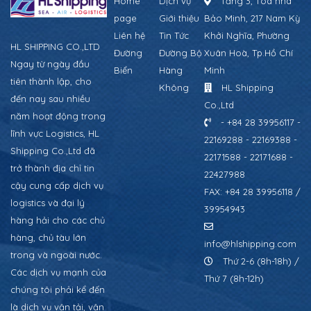
Home
Dịch vụ
Tầng 3, Tòa nhà
page
Giới thiệu
Bảo Minh, 217 Nam Kỳ
Liên hệ
Tin Tức
Khởi Nghĩa, Phường
HL SHIPPING CO.,LTD
Đường
Đường Bộ
Xuân Hoà, Tp.Hồ Chí
Ngay từ ngày đầu
Biển
Hàng
Minh
tiên thành lập, cho
Không
HL Shipping
đến nay sau nhiều
Co.,Ltd
năm hoạt động trong
- +84 28 39956117 -
lĩnh vực Logistics, HL
22169288 - 22169388 -
Shipping Co.,Ltd đã
22171588 - 22171688 -
trở thành địa chỉ tin
22427988
cậy cung cấp dịch vụ
FAX: +84 28 39956118 /
logistics và đại lý
39954943
hàng hải cho các chủ
hàng, chủ tàu lớn
info@hlshipping.com
trong và ngoài nước.
Thứ 2-6 (8h-18h) /
Các dịch vụ mạnh của
Thứ 7 (8h-12h)
chúng tôi phải kể đến
là dịch vụ vận tải, vận