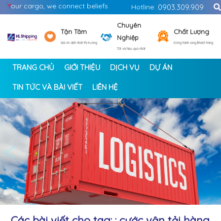
Y
our cargo, we connect beliefs
Hotline:
0903.309.909
Chuyên
Tận Tâm
Chất Lượng
Nghiệp
Giá ổn định nhất thị trường
Đồng hành cùng khách hàng
Tốt và hiệu quả nhất
TRANG CHỦ
GIỚI THIỆU
DỊCH VỤ
DỰ ÁN
TIN TỨC VÀ BÀI VIẾT
LIÊN HỆ
<
>
Các bài viết cho tag: : cước vận tải hàng